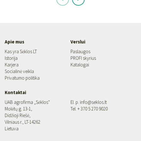
Apie mus
Verslui
Kas yra Sėklos LT
Paslaugos
Istorija
PROFI skyrius
Karjera
Katalogai
Socialinė veikla
Privatumo politika
Kontaktai
UAB agrofirma „Sėklos“
El. p.
info@seklos.lt
Molėtų g. 13-1,
Tel.
+ 370 5 270 9020
Didžioji Riešė,
Vilniaus r., LT-14262
Lietuva