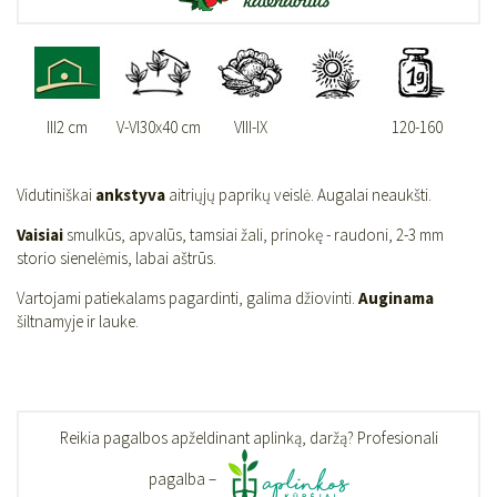
III2 cm
V-VI30x40 cm
VIII-IX
120-160
Vidutiniškai
ankstyva
aitriųjų paprikų veislė. Augalai neaukšti.
Vaisiai
smulkūs, apvalūs, tamsiai žali, prinokę - raudoni, 2-3 mm
storio sienelėmis, labai aštrūs.
Vartojami patiekalams pagardinti, galima džiovinti.
Auginama
šiltnamyje ir lauke.
Reikia pagalbos apželdinant aplinką, daržą? Profesionali
pagalba –