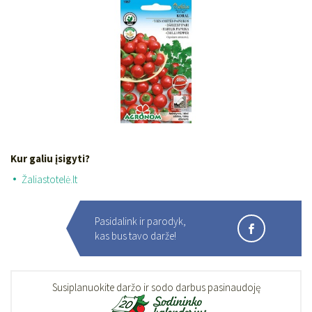
Kur galiu įsigyti?
Žaliastotelė.lt
Pasidalink ir parodyk,
kas bus tavo darže!
Susiplanuokite daržo ir sodo darbus pasinaudoję