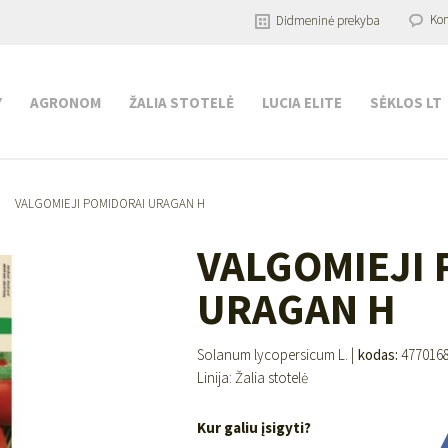
Kon
Didmeninė prekyba
Y
AGRONOM
ŽALIA STOTELĖ
LUCIA ELITE
SĖKLOS LT
VALGOMIEJI POMIDORAI URAGAN H
VALGOMIEJI
URAGAN H
Solanum lycopersicum L. |
kodas:
477016
Linija: Žalia stotelė
Kur galiu įsigyti?