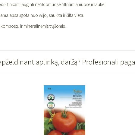
odėl tinkami auginti nešildomuose šiltnamiamuose ir lauke.
ma apsaugota nuo vėjo, saulėta ir šilta vieta.
a kompostu ir mineralinėmis trąšomis.
apželdinant aplinką, daržą? Profesionali pag