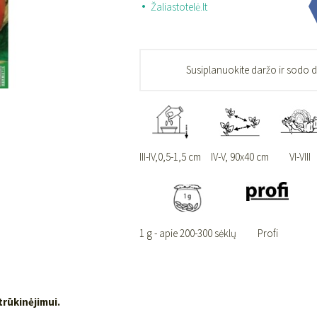
Žaliastotelė.lt
Susiplanuokite daržo ir sodo 
III-IV,0,5-1,5 cm
IV-V, 90x40 cm
VI-VIII
1 g - apie 200-300 sėklų
Profi
trūkinėjimui.