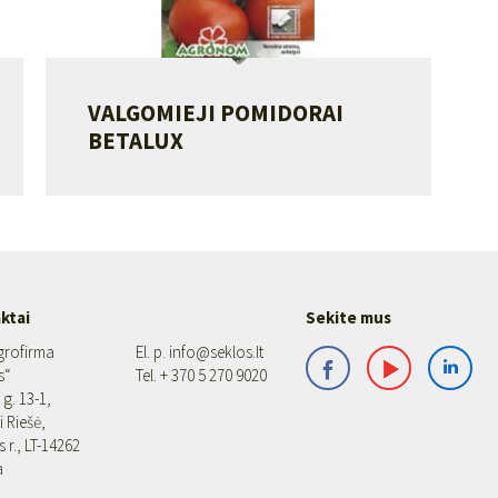
VALGOMIEJI POMIDORAI
BETALUX
ktai
Sekite mus
grofirma
El. p.
info@seklos.lt
s“
Tel.
+ 370 5 270 9020
g. 13-1,
i Riešė,
s r., LT-14262
a