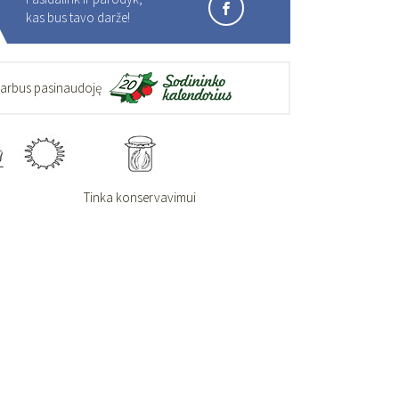
kas bus tavo darže!
darbus pasinaudoję
Tinka konservavimui