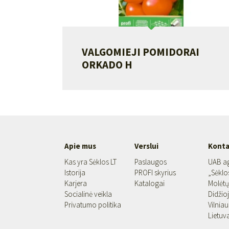
VALGOMIEJI POMIDORAI
ORKADO H
Apie mus
Verslui
Konta
Kas yra Sėklos LT
Paslaugos
UAB a
Istorija
PROFI skyrius
„Sėklo
Karjera
Katalogai
Molėtų 
Socialinė veikla
Didžioj
Privatumo politika
Vilniau
Lietuv