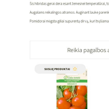
Šis hibridas gerai dera esant žemesnei temperatūrai, t
Augalams reikalingos atramos. Auginant lauke parenka
Pomidorai mėgsta giliai supurentą dirvą, kuri tręšiam
Reikia pagalbos 
SUSIJĘ PRODUKTAI