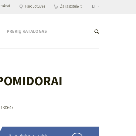
taktai
Parduotuvės
Žaliastotelė.lt
LT
PREKIŲ KATALOGAS
 POMIDORAI
8130647
Pasidalink ir parodyk,