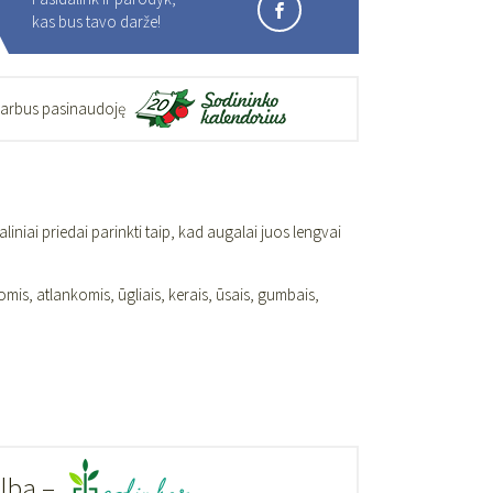
kas bus tavo darže!
darbus pasinaudoję
iniai priedai parinkti taip, kad augalai juos lengvai
omis, atlankomis, ūgliais, kerais, ūsais, gumbais,
alba –