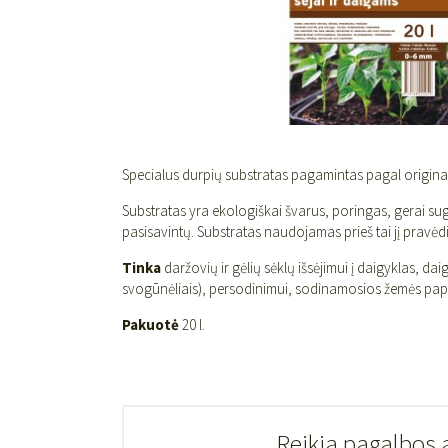
Specialus durpių substratas pagamintas pagal originali
Substratas yra ekologiškai švarus, poringas, gerai suge
pasisavintų. Substratas naudojamas prieš tai jį pravėdi
Tinka
daržovių ir gėlių sėklų išsėjimui į daigyklas, da
svogūnėliais), persodinimui, sodinamosios žemės papi
Pakuotė
20 l.
Reikia pagalbos 