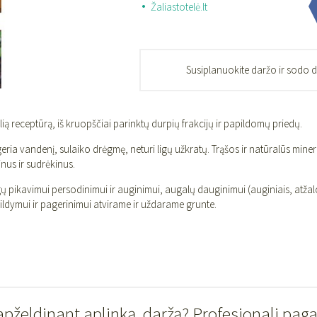
Žaliastotelė.lt
Susiplanuokite daržo ir sodo 
ą receptūrą, iš kruopščiai parinktų durpių frakcijų ir papildomų priedų.
ria vandenį, sulaiko drėgmę, neturi ligų užkratų. Trąšos ir natūralūs mineral
nus ir sudrėkinus.
igų pikavimui persodinimui ir auginimui, augalų dauginimui (auginiais, atžal
ldymui ir pagerinimui atvirame ir uždarame grunte.
apželdinant aplinką, daržą? Profesionali pag