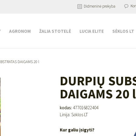
Kon
Didmeninė prekyba
Y
AGRONOM
ŽALIA STOTELĖ
LUCIA ELITE
SĖKLOS LT
BSTRATAS DAIGAMS 20 l
DURPIŲ SUB
DAIGAMS 20 l
kodas:
477016822404
Linija: Sėklos LT
Kur galiu įsigyti?