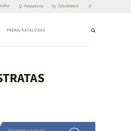
taktai
Parduotuvės
Žaliastotelė.lt
LT
PREKIŲ KATALOGAS
STRATAS
Pasidalink ir parodyk,