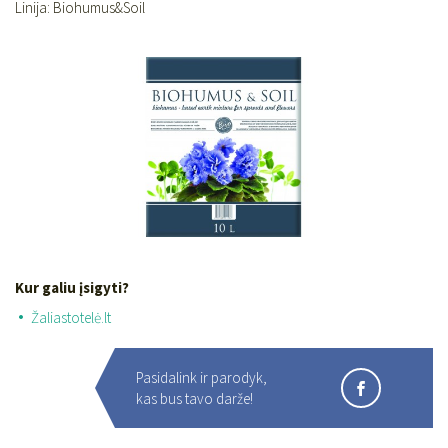
Linija: Biohumus&Soil
Kur galiu įsigyti?
Žaliastotelė.lt
Pasidalink ir parodyk,
kas bus tavo darže!