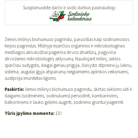
Susiplanuokite daržo ir sodo darbus pasinaudoję
Žemės mišinys biohumuso pagrindu, paruoštas kaip sodinamosios
terpės pagrindas. Mišinyje esančios organinės ir mikrobiologinės
medžiagos akivaizdžiai pagerina dirvos struktūrą, pagyvina
dirvožemio mikrobiologinį aktyvumą. Naudojant mišinį, sėklos
sparčiau sudygsta, daigai geriau prigyja, išsivysto stipresnė jų šaknų
sistema, augalai įgyja atsparumą neigiamiems aplinkos veiksniams,
sustiprėja imunitetas ligoms.
Paskirtis:
žemės mišinys biohumuso pagrindu, skirtas sėkloms sėti ir
daigams (sodmenims, sodinukams) persodinti, kambarinėms,
balkoninėms ir lauko gėlėms auginti, sodinimo gruntui pagerinti.
Tūris įpylimo momentu:
10 l