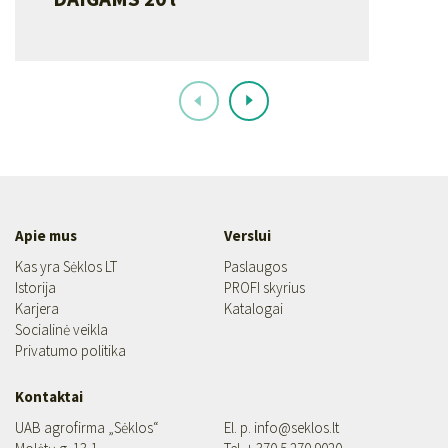
Apie mus
Verslui
Kas yra Sėklos LT
Paslaugos
Istorija
PROFI skyrius
Karjera
Katalogai
Socialinė veikla
Privatumo politika
Kontaktai
UAB agrofirma „Sėklos“
El. p.
info@seklos.lt