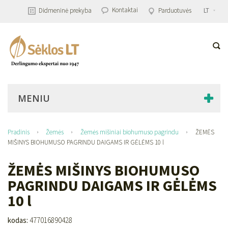
Kontaktai
Didmeninė prekyba
Parduotuvės
LT
MENIU
Pradinis
Žemės
Žemės mišiniai biohumuso pagrindu
ŽEMĖS
MIŠINYS BIOHUMUSO PAGRINDU DAIGAMS IR GĖLĖMS 10 l
ŽEMĖS MIŠINYS BIOHUMUSO
PAGRINDU DAIGAMS IR GĖLĖMS
10 l
kodas:
477016890428