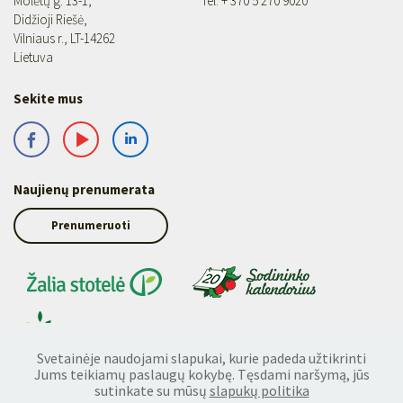
Molėtų g. 13-1,
Tel.
+ 370 5 270 9020
Didžioji Riešė,
Vilniaus r., LT-14262
Lietuva
Sekite mus
Naujienų prenumerata
Prenumeruoti
Svetainėje naudojami slapukai, kurie padeda užtikrinti
Jums teikiamų paslaugų kokybę. Tęsdami naršymą, jūs
sutinkate su mūsų
slapukų politika