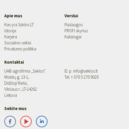
Apie mus
Verslui
Kas yra Sėklos LT
Paslaugos
Istorija
PROFI skyrius
Karjera
Katalogai
Socialinė veikla
Privatumo politika
Kontaktai
UAB agrofirma „Sėklos“
El. p.
info@seklos.lt
Molėtų g. 13-1,
Tel.
+ 370 5 270 9020
Didžioji Riešė,
Vilniaus r., LT-14262
Lietuva
Sekite mus