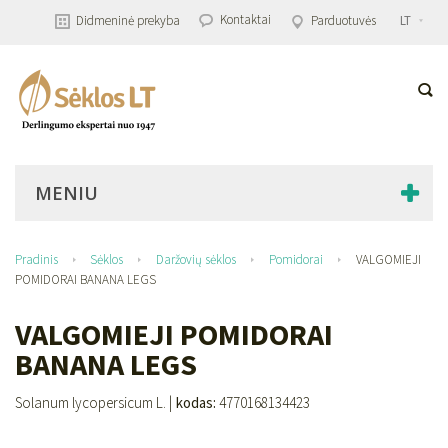
Kontaktai
Didmeninė prekyba
Parduotuvės
LT
MENIU
Pradinis
Sėklos
Daržovių sėklos
Pomidorai
VALGOMIEJI
POMIDORAI BANANA LEGS
VALGOMIEJI POMIDORAI
BANANA LEGS
Solanum lycopersicum L. |
kodas:
4770168134423