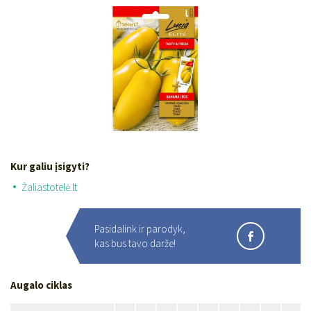
Kur galiu įsigyti?
Žaliastotelė.lt
Pasidalink ir parodyk,
kas bus tavo darže!
Augalo ciklas