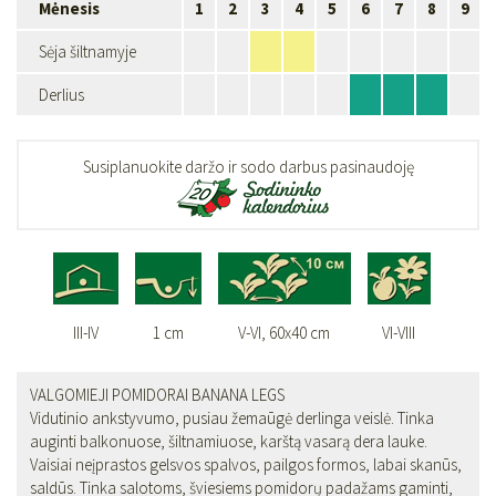
Mėnesis
1
2
3
4
5
6
7
8
9
Sėja šiltnamyje
Derlius
Susiplanuokite daržo ir sodo darbus pasinaudoję
III-IV
1 cm
V-VI, 60x40 cm
VI-VIII
VALGOMIEJI POMIDORAI BANANA LEGS
Vidutinio ankstyvumo, pusiau žemaūgė derlinga veislė. Tinka
auginti balkonuose, šiltnamiuose, karštą vasarą dera lauke.
Vaisiai neįprastos gelsvos spalvos, pailgos formos, labai skanūs,
saldūs. Tinka salotoms, šviesiems pomidorų padažams gaminti,