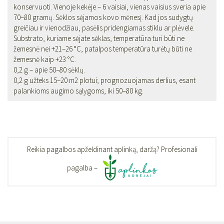
konservuoti. Vienoje kekėje – 6 vaisiai, vienas vaisius sveria apie
70–80 gramų. Sėklos sėjamos kovo mėnesį. Kad jos sudygtų
greičiau ir vienodžiau, pasėlis pridengiamas stiklu ar plėvele.
Substrato, kuriame sėjate sėklas, temperatūra turi būti ne
žemesnė nei +21–26 °C, patalpos temperatūra turėtų būti ne
žemesnė kaip +23 °C.
0,2 g – apie 50–80 sėklų.
0,2 g užteks 15–20 m2 plotui; prognozuojamas derlius, esant
palankioms augimo sąlygoms, iki 50–80 kg.
Reikia pagalbos apželdinant aplinką, daržą? Profesionali
pagalba –