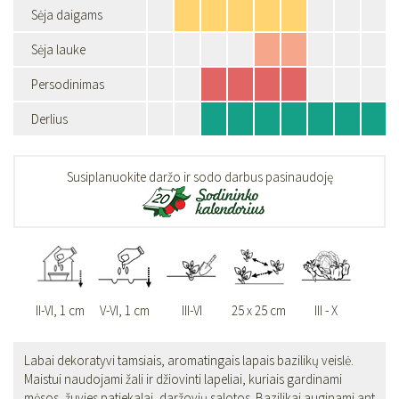
Sėja daigams
Sėja lauke
Persodinimas
Derlius
Susiplanuokite daržo ir sodo darbus pasinaudoję
II-VI, 1 cm
V-VI, 1 cm
III-VI
25 x 25 cm
III - X
Labai dekoratyvi tamsiais, aromatingais lapais bazilikų veislė.
Maistui naudojami žali ir džiovinti lapeliai, kuriais gardinami
mėsos, žuvies patiekalai, daržovių salotos. Bazilikai auginami ant