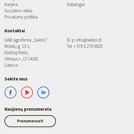
Karjera
Katalogai
Socialinė veikla
Privatumo politika
Kontaktai
UAB agrofirma „Sėklos“
El. p.
info@seklos.lt
Molėtų g. 13-1,
Tel.
+ 370 5 270 9020
Didžioji Riešė,
Vilniaus r., LT-14262
Lietuva
Sekite mus
Naujienų prenumerata
Prenumeruoti