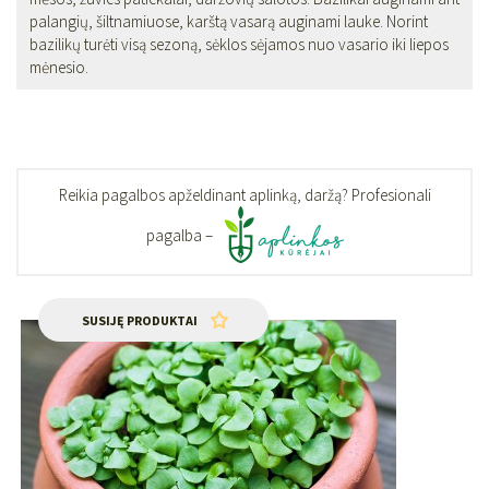
palangių, šiltnamiuose, karštą vasarą auginami lauke. Norint
bazilikų turėti visą sezoną, sėklos sėjamos nuo vasario iki liepos
mėnesio.
Reikia pagalbos apželdinant aplinką, daržą? Profesionali
pagalba –
SUSIJĘ PRODUKTAI