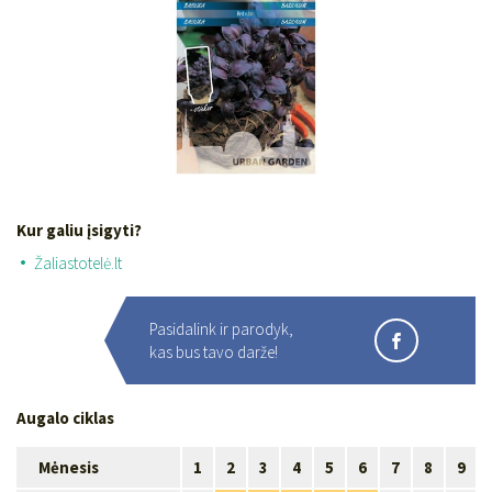
Kur galiu įsigyti?
Žaliastotelė.lt
Pasidalink ir parodyk,
kas bus tavo darže!
Augalo ciklas
Mėnesis
1
2
3
4
5
6
7
8
9